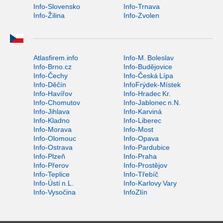
Info-Slovensko
Info-Trnava
Info-Žilina
Info-Zvolen
Atlasfirem.info
Info-M. Boleslav
Info-Brno.cz
Info-Budějovice
Info-Čechy
Info-Česká Lípa
Info-Děčín
InfoFrýdek-Místek
Info-Havířov
Info-Hradec Kr.
Info-Chomutov
Info-Jablonec n.N.
Info-Jihlava
Info-Karviná
Info-Kladno
Info-Liberec
Info-Morava
Info-Most
Info-Olomouc
Info-Opava
Info-Ostrava
Info-Pardubice
Info-Plzeň
Info-Praha
Info-Přerov
Info-Prostějov
Info-Teplice
Info-Třebíč
Info-Ústí n.L.
Info-Karlovy Vary
Info-Vysočina
InfoZlín