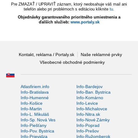
Pre ZMAZAŤ / UPRAVIŤ záznam, ktorý neobsahuje váš mail ani
telefón alebo pri problémoch s editáciou kliknite
tu
.
Objednávky garantovaného prioritného umiestnenia a
ďalších služieb:
www.portaly.sk
Kontakt, reklama / Portaly.sk
Naše reklamné prvky
Všeobecné obchodné podmienky
Atlasfiriem.info
Info-Bardejov
Info-Bratislava
Info-Ban. Bystrica
Info-Humenné
Info-Komárno
Info-Košice
Info-Levice
Info-Martin
Info-Michalovce
Info-L. Mikuláš
Info-Nitra.sk
Info-Sp. Nová Ves
Info-Nové Zámky
Info-Piešťany
Info-Poprad
Info-Pov. Bystrica
Info-Prešov
Info-Prievidza
Info-Ružomberok