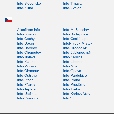
Info-Slovensko
Info-Trnava
Info-Žilina
Info-Zvolen
Atlasfirem.info
Info-M. Boleslav
Info-Brno.cz
Info-Budějovice
Info-Čechy
Info-Česká Lípa
Info-Děčín
InfoFrýdek-Místek
Info-Havířov
Info-Hradec Kr.
Info-Chomutov
Info-Jablonec n.N.
Info-Jihlava
Info-Karviná
Info-Kladno
Info-Liberec
Info-Morava
Info-Most
Info-Olomouc
Info-Opava
Info-Ostrava
Info-Pardubice
Info-Plzeň
Info-Praha
Info-Přerov
Info-Prostějov
Info-Teplice
Info-Třebíč
Info-Ústí n.L.
Info-Karlovy Vary
Info-Vysočina
InfoZlín