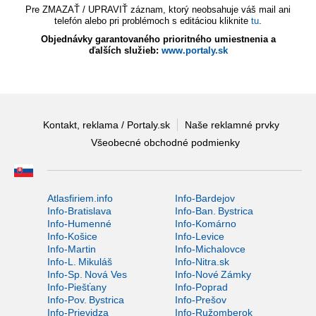
Pre ZMAZAŤ / UPRAVIŤ záznam, ktorý neobsahuje váš mail ani
telefón alebo pri problémoch s editáciou kliknite
tu
.
Objednávky garantovaného prioritného umiestnenia a
ďalších služieb:
www.portaly.sk
Kontakt, reklama / Portaly.sk
Naše reklamné prvky
Všeobecné obchodné podmienky
Atlasfiriem.info
Info-Bardejov
Info-Bratislava
Info-Ban. Bystrica
Info-Humenné
Info-Komárno
Info-Košice
Info-Levice
Info-Martin
Info-Michalovce
Info-L. Mikuláš
Info-Nitra.sk
Info-Sp. Nová Ves
Info-Nové Zámky
Info-Piešťany
Info-Poprad
Info-Pov. Bystrica
Info-Prešov
Info-Prievidza
Info-Ružomberok