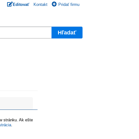
Editovať
Kontakt
Pridať firmu
Hľadať
ww stránku. Ak ešte
strácia
.