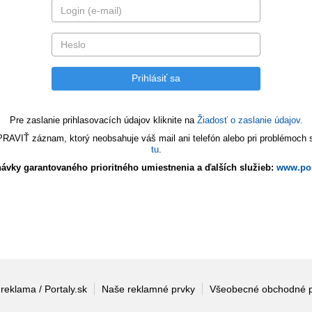
Pre zaslanie prihlasovacích údajov kliknite na
Žiadosť o zaslanie údajov.
VIŤ záznam, ktorý neobsahuje váš mail ani telefón alebo pri problémoch s 
tu
.
ávky garantovaného prioritného umiestnenia a ďalších služieb:
www.por
 reklama / Portaly.sk
Naše reklamné prvky
Všeobecné obchodné 