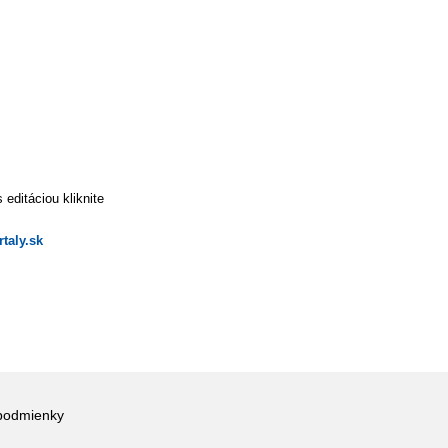
editáciou kliknite
taly.sk
podmienky