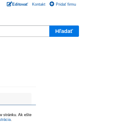
Editovať
Kontakt
Pridať firmu
Hľadať
ww stránku. Ak ešte
strácia
.