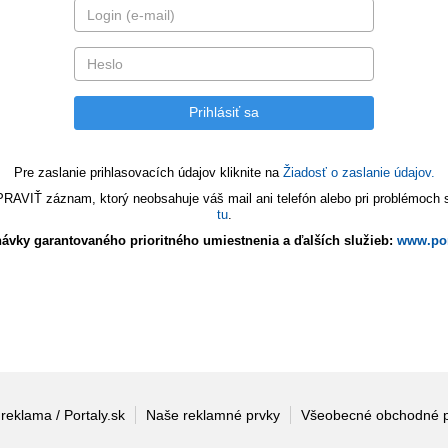
Pre zaslanie prihlasovacích údajov kliknite na
Žiadosť o zaslanie údajov.
VIŤ záznam, ktorý neobsahuje váš mail ani telefón alebo pri problémoch s 
tu
.
ávky garantovaného prioritného umiestnenia a ďalších služieb:
www.por
 reklama / Portaly.sk
Naše reklamné prvky
Všeobecné obchodné 