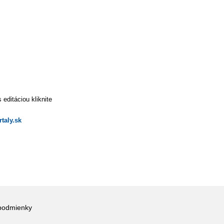
editáciou kliknite
taly.sk
podmienky