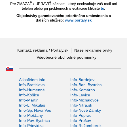
Pre ZMAZAŤ / UPRAVIŤ záznam, ktorý neobsahuje váš mail ani
telefón alebo pri problémoch s editáciou kliknite
tu
.
Objednávky garantovaného prioritného umiestnenia a
ďalších služieb:
www.portaly.sk
Kontakt, reklama / Portaly.sk
Naše reklamné prvky
Všeobecné obchodné podmienky
Atlasfiriem.info
Info-Bardejov
Info-Bratislava
Info-Ban. Bystrica
Info-Humenné
Info-Komárno
Info-Košice
Info-Levice
Info-Martin
Info-Michalovce
Info-L. Mikuláš
Info-Nitra.sk
Info-Sp. Nová Ves
Info-Nové Zámky
Info-Piešťany
Info-Poprad
Info-Pov. Bystrica
Info-Prešov
Info-Prievidza
Info-Ružomberok