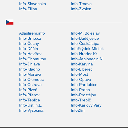
Info-Slovensko
Info-Trnava
Info-Žilina
Info-Zvolen
Atlasfirem.info
Info-M. Boleslav
Info-Brno.cz
Info-Budějovice
Info-Čechy
Info-Česká Lípa
Info-Děčín
InfoFrýdek-Místek
Info-Havířov
Info-Hradec Kr.
Info-Chomutov
Info-Jablonec n.N.
Info-Jihlava
Info-Karviná
Info-Kladno
Info-Liberec
Info-Morava
Info-Most
Info-Olomouc
Info-Opava
Info-Ostrava
Info-Pardubice
Info-Plzeň
Info-Praha
Info-Přerov
Info-Prostějov
Info-Teplice
Info-Třebíč
Info-Ústí n.L.
Info-Karlovy Vary
Info-Vysočina
InfoZlín