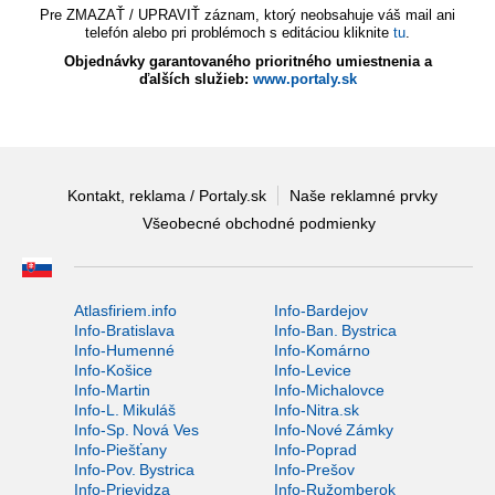
Pre ZMAZAŤ / UPRAVIŤ záznam, ktorý neobsahuje váš mail ani
telefón alebo pri problémoch s editáciou kliknite
tu
.
Objednávky garantovaného prioritného umiestnenia a
ďalších služieb:
www.portaly.sk
Kontakt, reklama / Portaly.sk
Naše reklamné prvky
Všeobecné obchodné podmienky
Atlasfiriem.info
Info-Bardejov
Info-Bratislava
Info-Ban. Bystrica
Info-Humenné
Info-Komárno
Info-Košice
Info-Levice
Info-Martin
Info-Michalovce
Info-L. Mikuláš
Info-Nitra.sk
Info-Sp. Nová Ves
Info-Nové Zámky
Info-Piešťany
Info-Poprad
Info-Pov. Bystrica
Info-Prešov
Info-Prievidza
Info-Ružomberok