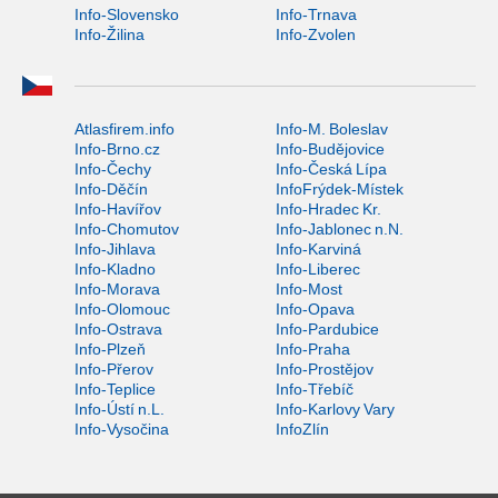
Info-Slovensko
Info-Trnava
Info-Žilina
Info-Zvolen
Atlasfirem.info
Info-M. Boleslav
Info-Brno.cz
Info-Budějovice
Info-Čechy
Info-Česká Lípa
Info-Děčín
InfoFrýdek-Místek
Info-Havířov
Info-Hradec Kr.
Info-Chomutov
Info-Jablonec n.N.
Info-Jihlava
Info-Karviná
Info-Kladno
Info-Liberec
Info-Morava
Info-Most
Info-Olomouc
Info-Opava
Info-Ostrava
Info-Pardubice
Info-Plzeň
Info-Praha
Info-Přerov
Info-Prostějov
Info-Teplice
Info-Třebíč
Info-Ústí n.L.
Info-Karlovy Vary
Info-Vysočina
InfoZlín