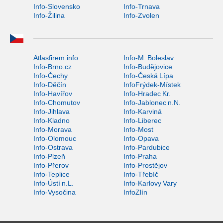
Info-Slovensko
Info-Trnava
Info-Žilina
Info-Zvolen
Atlasfirem.info
Info-M. Boleslav
Info-Brno.cz
Info-Budějovice
Info-Čechy
Info-Česká Lípa
Info-Děčín
InfoFrýdek-Místek
Info-Havířov
Info-Hradec Kr.
Info-Chomutov
Info-Jablonec n.N.
Info-Jihlava
Info-Karviná
Info-Kladno
Info-Liberec
Info-Morava
Info-Most
Info-Olomouc
Info-Opava
Info-Ostrava
Info-Pardubice
Info-Plzeň
Info-Praha
Info-Přerov
Info-Prostějov
Info-Teplice
Info-Třebíč
Info-Ústí n.L.
Info-Karlovy Vary
Info-Vysočina
InfoZlín