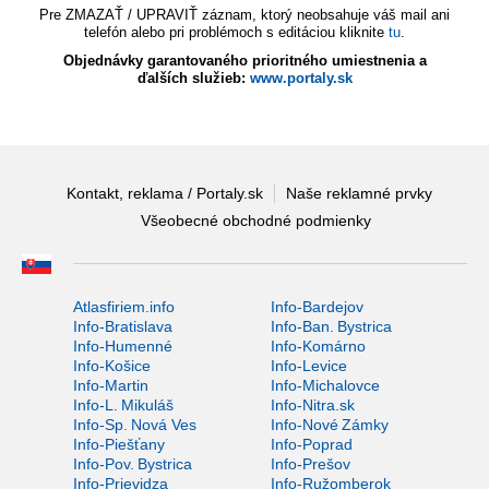
Pre ZMAZAŤ / UPRAVIŤ záznam, ktorý neobsahuje váš mail ani
telefón alebo pri problémoch s editáciou kliknite
tu
.
Objednávky garantovaného prioritného umiestnenia a
ďalších služieb:
www.portaly.sk
Kontakt, reklama / Portaly.sk
Naše reklamné prvky
Všeobecné obchodné podmienky
Atlasfiriem.info
Info-Bardejov
Info-Bratislava
Info-Ban. Bystrica
Info-Humenné
Info-Komárno
Info-Košice
Info-Levice
Info-Martin
Info-Michalovce
Info-L. Mikuláš
Info-Nitra.sk
Info-Sp. Nová Ves
Info-Nové Zámky
Info-Piešťany
Info-Poprad
Info-Pov. Bystrica
Info-Prešov
Info-Prievidza
Info-Ružomberok