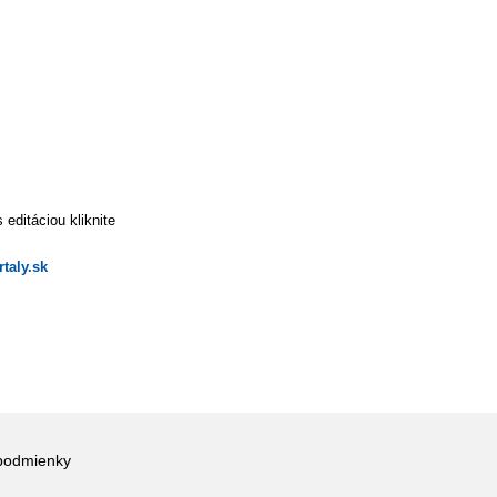
editáciou kliknite
taly.sk
podmienky