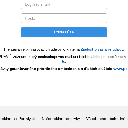
Pre zaslanie prihlasovacích údajov kliknite na
Žiadosť o zaslanie údajov.
VIŤ záznam, ktorý neobsahuje váš mail ani telefón alebo pri problémoch s 
tu
.
ávky garantovaného prioritného umiestnenia a ďalších služieb:
www.por
 reklama / Portaly.sk
Naše reklamné prvky
Všeobecné obchodné 