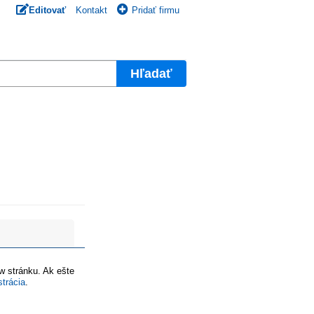
Editovať
Kontakt
Pridať firmu
Hľadať
ww stránku. Ak ešte
strácia
.