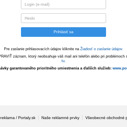
Pre zaslanie prihlasovacích údajov kliknite na
Žiadosť o zaslanie údajov.
VIŤ záznam, ktorý neobsahuje váš mail ani telefón alebo pri problémoch s 
tu
.
ávky garantovaného prioritného umiestnenia a ďalších služieb:
www.por
 reklama / Portaly.sk
Naše reklamné prvky
Všeobecné obchodné 