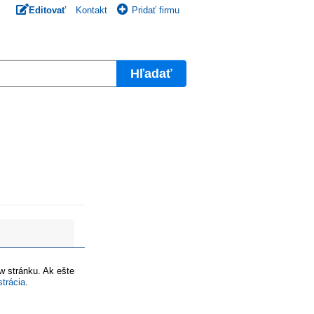
Editovať
Kontakt
Pridať firmu
Hľadať
ww stránku. Ak ešte
strácia
.