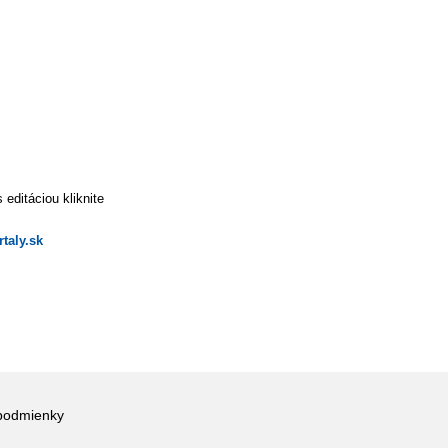
editáciou kliknite
taly.sk
podmienky